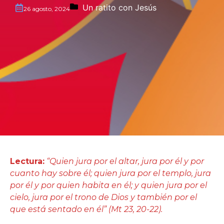
Un ratito con Jesús
26 agosto, 2024
Lectura:
“Quien jura por el altar, jura por él y por
cuanto hay sobre él; quien jura por el templo, jura
por él y por quien habita en él; y quien jura por el
cielo, jura por el trono de Dios y también por el
que está sentado en él” (Mt 23, 20-22).