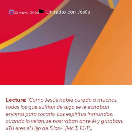
Un ratito con Jesús
22 enero, 2026
Lectura:
“Como Jesús había curado a muchos,
todos los que sufrían de algo se le echaban
encima para tocarlo. Los espíritus inmundos,
cuando lo veían, se postraban ante él y gritaban:
«Tú eres el Hijo de Dios»“ (Mc 3, 10-11).