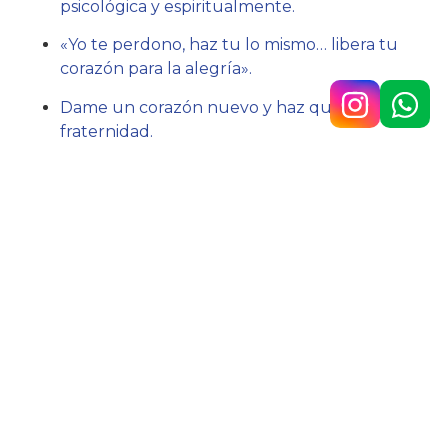
psicológica y espiritualmente.
«Yo te perdono, haz tu lo mismo… libera tu
corazón para la alegría».
Dame un corazón nuevo y haz que viva la
fraternidad.
Acción:
Perdonar de corazón.
Hno. Javier Lázaro sc.
Av. 9 de Julio n.° 148, Temperley
4292-0353
/
1160890567
colegio@belgrano.esc.edu.ar