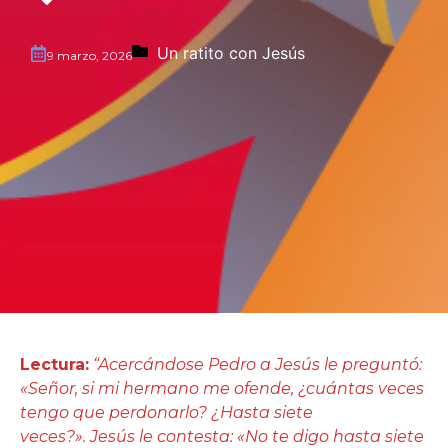
Un ratito con Jesús
9 marzo, 2026
Lectura:
“Acercándose Pedro a Jesús le preguntó:
«Señor, si mi hermano me ofende, ¿cuántas veces
tengo que perdonarlo? ¿Hasta siete
veces?». Jesús le contesta: «No te digo hasta siete