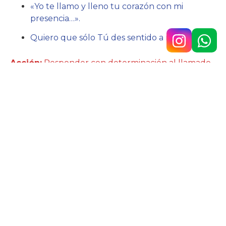
«Yo te llamo y lleno tu corazón con mi
presencia…».
Quiero que sólo Tú des sentido a mi vida.
Acción:
Responder con determinación al llamado
de Jesús.
Hno. Javier Lázaro sc.
Av. 9 de Julio n.° 148, Temperley
4292-0353
/
1160890567
colegio@belgrano.esc.edu.ar