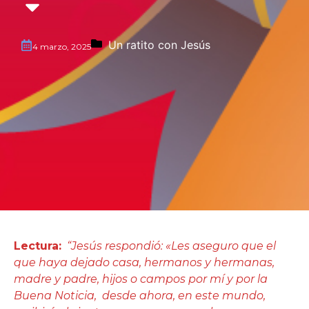
Un ratito con Jesús
4 marzo, 2025
Lectura:
“Jesús respondió: «Les aseguro que el
que haya dejado casa, hermanos y hermanas,
madre y padre, hijos o campos por mí y por la
Buena Noticia, desde ahora, en este mundo,