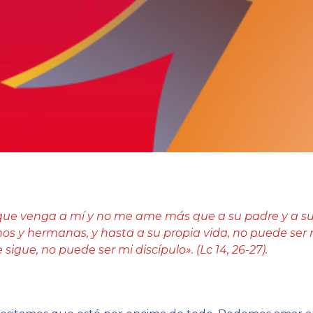
ue venga a mí y no me ame más que a su padre y a su 
nos y hermanas, y hasta a su propia vida, no puede ser m
sigue, no puede ser mi discípulo». (Lc 14, 26-27).