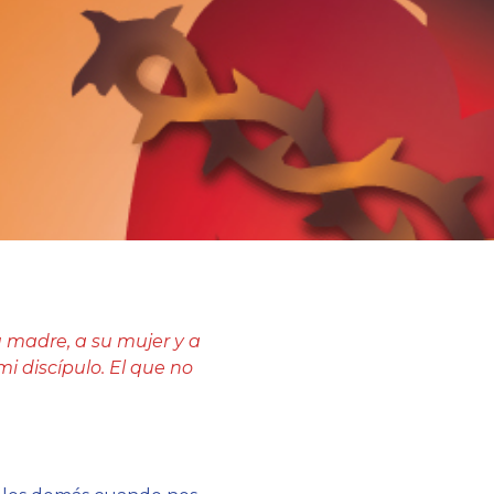
madre, a su mujer y a
i discípulo. El que no