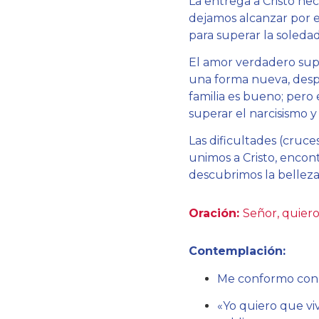
La entrega a Cristo n
dejamos alcanzar por e
para superar la soleda
El amor verdadero supo
una forma nueva, despr
familia es bueno; pero
superar el narcisismo y
Las dificultades (cruce
unimos a Cristo, encon
descubrimos la bellez
Oración:
Señor, quiero
Contemplación:
Me conformo con l
«Yo quiero que viv