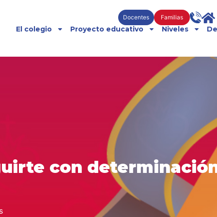
Docentes
Familias
El colegio
Proyecto educativo
Niveles
De
guirte con determinació
s