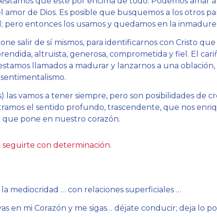
ecesitamos que esté por encima de todo. Podemos amar 
l amor de Dios. Es posible que busquemos a los otros pa
d; pero entonces los usamos y quedamos en la inmadurez
ne salir de sí mismos, para identificarnos con Cristo qu
endida, altruista, generosa, comprometida y fiel. El cari
 estamos llamados a madurar y lanzarnos a una oblación
 sentimentalismo.
s) las vamos a tener siempre, pero son posibilidades de 
tramos el sentido profundo, trascendente, que nos enri
a que pone en nuestro corazón.
 seguirte con determinación.
a mediocridad … con relaciones superficiales …
as en mi Corazón y me sigas… déjate conducir; deja lo po