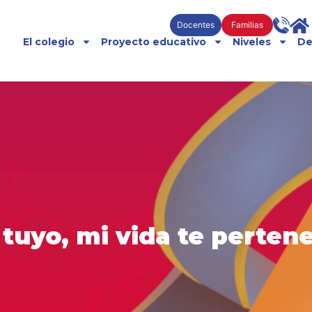
Docentes
Familias
El colegio
Proyecto educativo
Niveles
De
 tuyo, mi vida te perten