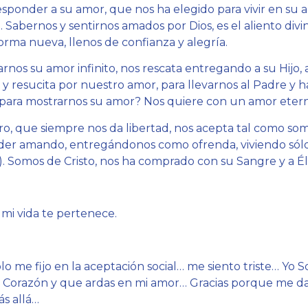
sponder a su amor, que nos ha elegido para vivir en su a
 Sabernos y sentirnos amados por Dios, es el aliento div
 forma nueva, llenos de confianza y alegría.
nos su amor infinito, nos rescata entregando a su Hijo, 
y resucita por nuestro amor, para llevarnos al Padre y h
para mostrarnos su amor? Nos quiere con un amor etern
, que siempre nos da libertad, nos acepta tal como som
r amando, entregándonos como ofrenda, viviendo sólo d
 Somos de Cristo, nos ha comprado con su Sangre y a É
 mi vida te pertenece.
lo me fijo en la aceptación social… me siento triste… Yo 
 Corazón y que ardas en mi amor… Gracias porque me das
s allá…