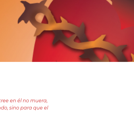
cree en él no muera,
do, sino para que el