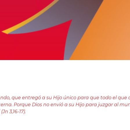
do, que entregó a su Hijo único para que todo el que 
erna. Porque Dios no envió a su Hijo para juzgar al mun
Jn 3,16-17).