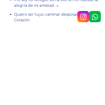
alegría de mi amistad…».
Quiero ser tuyo, caminar desposado a tu
Corazón.
Acción:
Buscar la mirada de Jesús.
Hno. Javier Lázaro sc.
Av. 9 de Julio n.° 148, Temperley
4292-0353
/
1160890567
colegio@belgrano.esc.edu.ar
Copyright © 2025 Colegio Belgrano