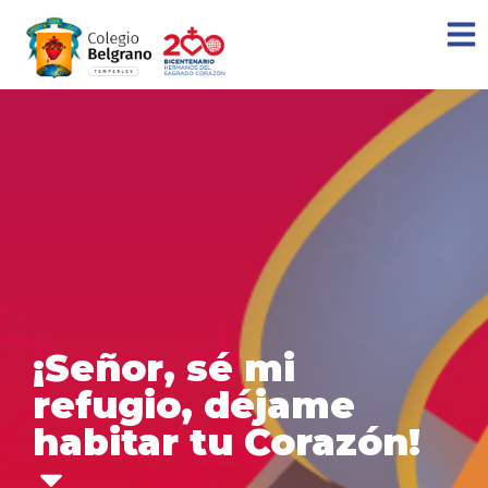
¡Señor, sé mi
refugio, déjame
habitar tu Corazón!