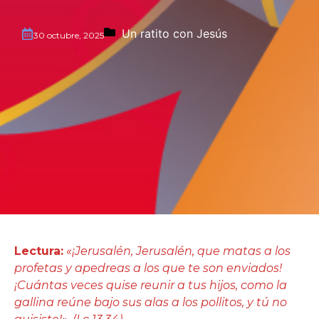
Un ratito con Jesús
30 octubre, 2025
Lectura:
«¡Jerusalén, Jerusalén, que matas a los
profetas y apedreas a los que te son enviados!
¡Cuántas veces quise reunir a tus hijos, como la
gallina reúne bajo sus alas a los pollitos, y tú no