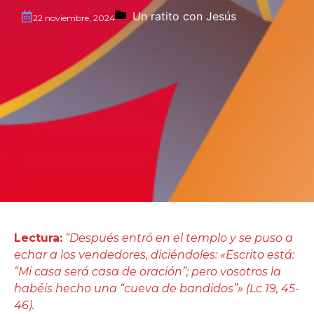
Un ratito con Jesús
22 noviembre, 2024
Lectura:
“Después entró en el templo y se puso a
echar a los vendedores, diciéndoles: «Escrito está:
“Mi casa será casa de oración”; pero vosotros la
habéis hecho una “cueva de bandidos”» (Lc 19, 45-
46).