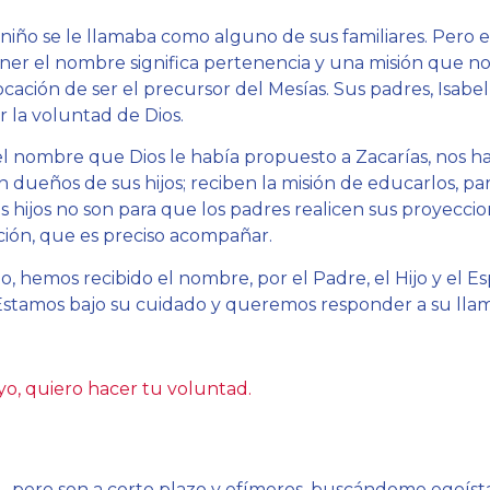
al niño se le llamaba como alguno de sus familiares. Pero e
ner el nombre significa pertenencia y una misión que n
ocación de ser el precursor del Mesías. Sus padres, Isabel 
r la voluntad de Dios.
el nombre que Dios le había propuesto a Zacarías, nos h
 dueños de sus hijos; reciben la misión de educarlos, par
s hijos no son para que los padres realicen sus proyecci
ción, que es preciso acompañar.
, hemos recibido el nombre, por el Padre, el Hijo y el Es
Estamos bajo su cuidado y queremos responder a su lla
yo, quiero hacer tu voluntad.
… pero son a corto plazo y efímeros, buscándome egoís