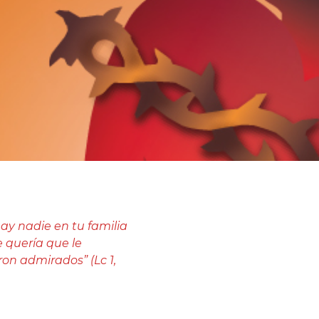
hay nadie en tu familia
 quería que le
ron admirados” (Lc 1,