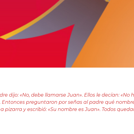
dre dijo: «No, debe llamarse Juan». Ellos le decían: «No 
. Entonces preguntaron por señas al padre qué nombre
na pizarra y escribió: «Su nombre es Juan». Todos queda