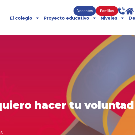
Docentes
Familias
El colegio
Proyecto educativo
Niveles
De
quiero hacer tu voluntad
ús