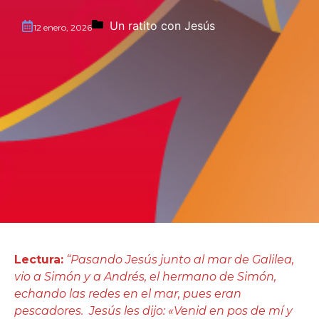
Un ratito con Jesús
12 enero, 2026
Lectura:
“Pasando Jesús junto al mar de Galilea,
vio a Simón y a Andrés, el hermano de Simón,
echando las redes en el mar, pues eran
pescadores. Jesús les dijo: «Venid en pos de mí y