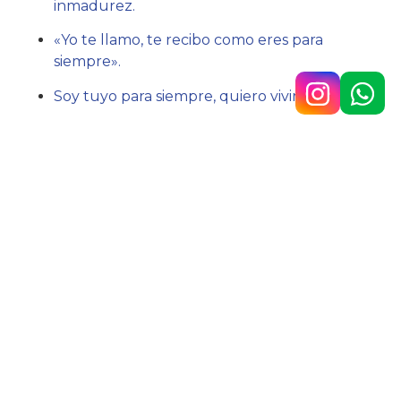
inmadurez.
«Yo te llamo, te recibo como eres para
siempre».
Soy tuyo para siempre, quiero vivir para Ti.
Acción:
Vivir comprometidamente y radicalmente
con Cristo.
Hno. Javier Lázaro sc.
Av. 9 de Julio n.° 148, Temperley
4292-0353
/
1160890567
colegio@belgrano.esc.edu.ar