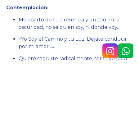
Contemplación:
Me aparto de tu presencia y quedo en la
oscuridad, no sé quién soy, ni dónde voy…
«Y
o Soy el Camino y tu Luz. Déjate conducir
por mi amor…».
Quiero seguirte radicalmente, ser tuyo para
siempre…
Acción:
Escuchar a Cristo que me llama y seguirle.
Hno. Javier Lázaro sc.
Av. 9 de Julio n.° 148, Temperley