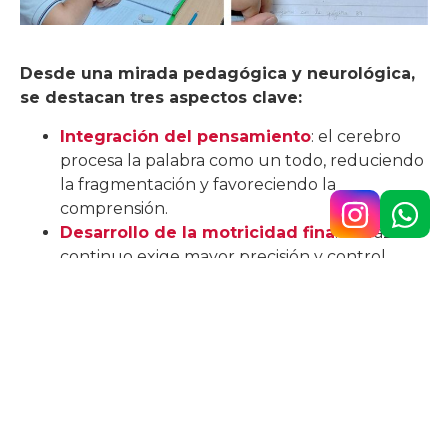
Desde una mirada pedagógica y neurológica,
se destacan tres aspectos clave:
Integración del pensamiento
: el cerebro
procesa la palabra como un todo, reduciendo
la fragmentación y favoreciendo la
comprensión.
Desarrollo de la motricidad fina
: el trazo
continuo exige mayor precisión y control,
habilidades que se transfieren a otros
aprendizajes.
Prevención de confusiones
: en la letra de
imprenta, caracteres como la «b» y la «d» o la
«p» y la «q» son espejos que suelen despistar
a los niños; en la cursiva, cada letra tiene un
recorrido propio, lo que disminuye errores