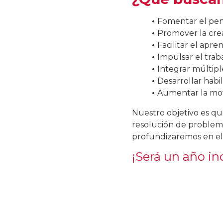
•
Fomentar el pen
•
Promover la crea
•
Facilitar el apre
•
Impulsar el traba
•
Integrar múltiple
•
Desarrollar habil
•
Aumentar la moti
Nuestro objetivo es qu
resolución de problema
profundizaremos en el 
¡Será un año inc