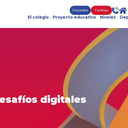
Docentes
Familias
El colegio
Proyecto educativo
Niveles
Dep
esafíos digitales