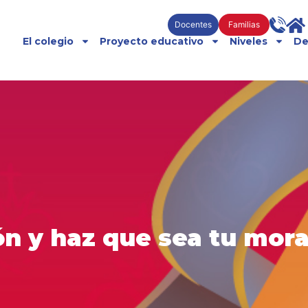
Docentes
Familias
El colegio
Proyecto educativo
Niveles
De
ón y haz que sea tu mor