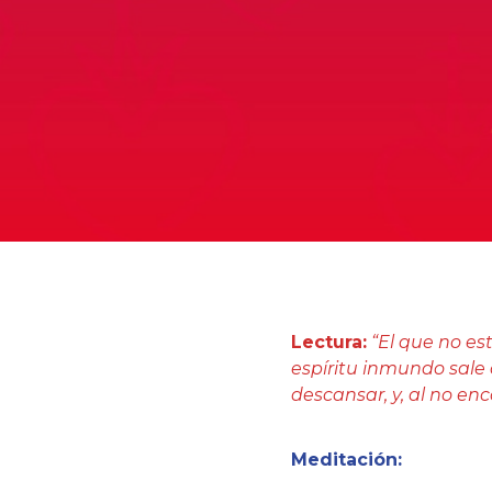
Lectura:
“El que no e
espíritu inmundo sale 
descansar, y, al no enco
Medit
a
ción: