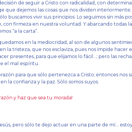
cisión de seguir a Cristo con radicalidad, con determinac
ige que dejemos las cosas que nos dividen interiormente;
lo buscamos vivir sus principios. Lo seguimos sin más po
, con firmeza en nuestra voluntad. Y abarcando todas l
mos “a la carta”.
uedamos en la mediocridad, al son de algunos sentimie
n la tristeza, que nos esclaviza, pues nos impide hacer e
cer presentes, para que elijamos lo fácil…; pero las rec
 el mal espíritu.
 corazón para que sólo pertenezca a Cristo; entonces nos
en la confianza y la paz. Sólo somos suyos.
orazón y haz que sea tu morada!
esús, pero sólo te dejo actuar en una parte de mí… estoy 