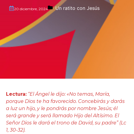
Un ratito con Jesús
20 diciembre, 2024
Lectura:
“El Ángel le dijo: «No temas, María,
porque Dios te ha favorecido. Concebirás y darás
a luz un hijo, y le pondrás por nombre Jesús; él
será grande y será llamado Hijo del Altísimo. El
Señor Dios le dará el trono de David, su padre” (Lc
1, 30-32).