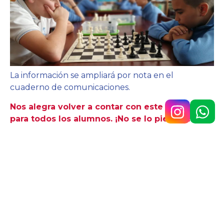
La información se ampliará por nota en el
cuaderno de comunicaciones.
Nos alegra volver a contar con este espacio
para todos los alumnos. ¡No se lo pierdan!
Av. 9 de Julio n.° 148, Temperley
4292-0353
/
1160890567
colegio@belgrano.esc.edu.ar